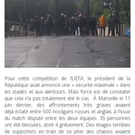
Pour cette compétition de l’UEFA, le président de la
République avait annoncé une « sécurité maximale » dans
les stades et aux alentours. Mais force est de constater
que cela n’a pas totalement été le cas. À Marseille le 11
juin dernier, des affrontements très graves avaient
déjà éclaté entre 500 hooligans russes et anglais à l’issue
du match disputé entre les deux équipes. 35 personnes
ont été blessées, dont 4 grièvement. Des images terribles
de supporters en train de se jeter des chaises avaient