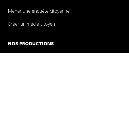
Mener une enquête citoyenne
Créer un média citoyen
NOS PRODUCTIONS
Oeuvre collaborative 2021
Nos archives de 2009 à 2018
QUI SOMMES-NOUS ?
CONTACT
MENTIONS LÉGALES